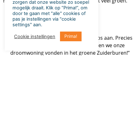
moderne en ruim opgezette wijk dus met veel groen.
zorgen dat onze website zo soepel
mogelijk draait​. Klik op “Prima!”, om
door te gaan met "alle" cookies of
pas je instellingen via "cookie
settings" aan.
Prima!
Cookie instellingen
"Wonen in de stad, maar het voelt dorps aan. Precies
wat wij zochten drie jaar geleden toen we onze
droomwoning vonden in het groene Zuiderburen!’’
– Bewoners Zuiderburen
Wonen in Zuiderburen
Voordat je de buurt in rijdt zie je een karakteristieke
rotonde. Een half gebogen vorm van cortenstaal met
daarin de naam van de wijk met een boot uitgesneden.
De boot staat voor de aangrenzende watervlakken die in
verbinding staan met de Friese meren. Het
woonlandschap van Zuidenburen biedt zowel ruimte
voor waterliefhebbers als wandelaars. Wanneer je