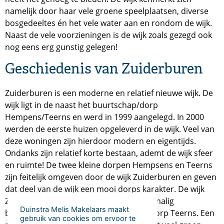
namelijk door haar vele groene speelplaatsen, diverse
bosgedeeltes én het vele water aan en rondom de wijk.
Naast de vele voorzieningen is de wijk zoals gezegd ook
nog eens erg gunstig gelegen!
Geschiedenis van Zuiderburen
Zuiderburen is een moderne en relatief nieuwe wijk. De
wijk ligt in de naast het buurtschap/dorp
Hempens/Teerns en werd in 1999 aangelegd. In 2000
werden de eerste huizen opgeleverd in de wijk. Veel van
deze woningen zijn hierdoor modern en eigentijds.
Ondanks zijn relatief korte bestaan, ademt de wijk sfeer
en ruimte! De twee kleine dorpen Hempsens en Teerns
zijn feitelijk omgeven door de wijk Zuiderburen en geven
dat deel van de wijk een mooi dorps karakter. De wijk
Zuiderburen is genoemd naar een voormalig
Duinstra Melis Makelaars maakt
buurtschap dat ten zuiden lag van het dorp Teerns. Een
gebruik van cookies om ervoor te