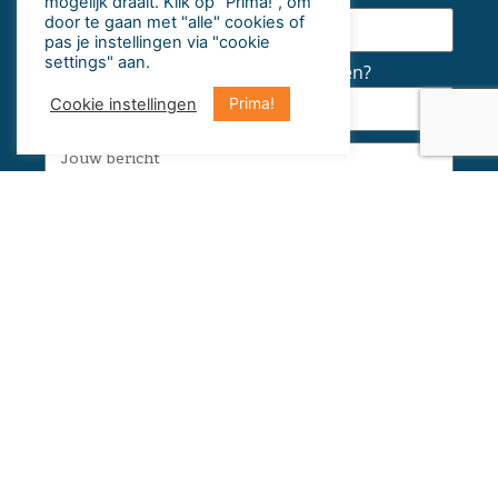
mogelijk draait​. Klik op “Prima!”, om
door te gaan met "alle" cookies of
pas je instellingen via "cookie
settings" aan.
Waar wil je informatie over ontvangen?
Prima!
Cookie instellingen
Bericht versturen
Je kunt ons vinden in: