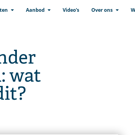
ten
Aanbod
Video’s
Over ons
W
nder
: wat
dit?