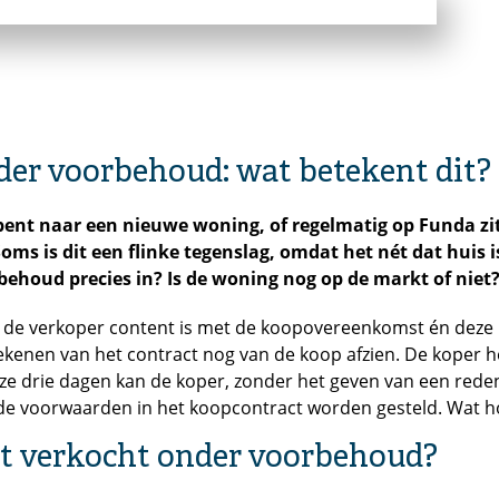
der voorbehoud: wat betekent dit?
bent naar een nieuwe woning, of regelmatig op Funda zi
ms is dit een flinke tegenslag,
omdat het nét dat huis i
ehoud precies in? Is de woning nog op de markt of niet? W
s de verkoper content is met de koopovereenkomst én deze i
ekenen van het contract nog van de koop afzien. De koper he
eze drie dagen kan de koper, zonder het geven van een re
 voorwaarden in het koopcontract worden gesteld. Wat houd
t verkocht onder voorbehoud?