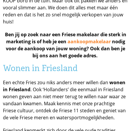
KOOP bord in de tuin. Maar ook dit pakken we anders en
vooral slimmer aan. We doen dit alles met maar één
reden en dat is het zo snel mogelijk verkopen van jouw
huis!
Ben jij op zoek naar een Friese makelaar die sterk in
marketing is of heb je een
aankoopmakelaar
nodig
voor de aankoop van jouw woning? Ook dan ben je
bij ons aan het goede adres.
Wonen in Friesland
Een echte Fries zou niks anders meer willen dan
wonen
in Friesland
. Ook ‘Hollanders’ die eenmaal in Friesland
wonen geven aan niet meer terug te willen naar waar ze
vandaan kwamen. Maak kennis met onze prachtige
Friese cultuur, ontdek de Friese 11 steden en geniet van
de vele Friese meren en watersportmogelijkheden.
Friesland kenmerkt zich door de vele oude tradities.