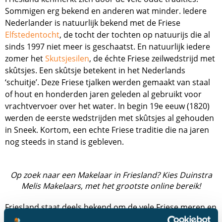
Sommigen erg bekend en anderen wat minder. Iedere
Nederlander is natuurlijk bekend met de Friese
Elfstedentocht
, de tocht der tochten op natuurijs die al
sinds 1997 niet meer is geschaatst. En natuurlijk iedere
zomer het
Skutsjesilen
, de échte Friese zeilwedstrijd met
skûtsjes. Een skûtsje betekent in het Nederlands
‘schuitje’. Deze Friese tjalken werden gemaakt van staal
of hout en honderden jaren geleden al gebruikt voor
vrachtvervoer over het water. In begin 19e eeuw (1820)
werden de eerste wedstrijden met skûtsjes al gehouden
in Sneek. Kortom, een echte Friese traditie die na jaren
nog steeds in stand is gebleven.
Op zoek naar een Makelaar in Friesland? Kies Duinstra
Melis Makelaars, met het grootste online bereik!
Friesland staat deels bekend om de vele Friese meren en
wateren die bij uitstek geschikt zijn voor