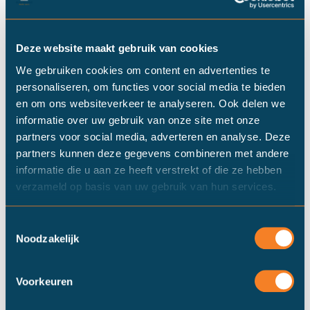
watersportliefhebbers. Maar het mooie Friesland biedt
zoveel meer dan alleen dat. Friesland kent prachtige
streken die onderling erg van elkaar kunnen verschillen.
Deze website maakt gebruik van cookies
Zo is Friesland ooit uitgeroepen tot mooiste provincie
We gebruiken cookies om content en advertenties te
van Nederland door de Vereniging Nederlands
personaliseren, om functies voor social media te bieden
Cultuurlandschap. Via de
Afsluitduik
bereik je snel
en om ons websiteverkeer te analyseren. Ook delen we
Noord-Holland en ook de prachtige
Waddeneilanden
informatie over uw gebruik van onze site met onze
liggen voor de deur.
partners voor social media, adverteren en analyse. Deze
partners kunnen deze gegevens combineren met andere
Qua landschap is de provincie Friesland erg divers.
informatie die u aan ze heeft verstrekt of die ze hebben
Langs een groot gedeelte van de Friese kust bevinden
verzameld op basis van uw gebruik van hun services.
zich voornamelijk de wat kale klei gronden. Iets meer het
binnenland in kom je al snel in de Friese Wouden
terecht. Een mooi groen en bebost gebied op zandgrond
Toestemmingsselectie
Noodzakelijk
wat zich kenmerkt door de vele boomwallen tussen de
landerijen. Ook
Gaasterland
, een regio in Súdwest
Fryslân, is schitterend. Veel bomen, water en de mooie
Voorkeuren
natuur is kenmerkend voor deze omgeving.