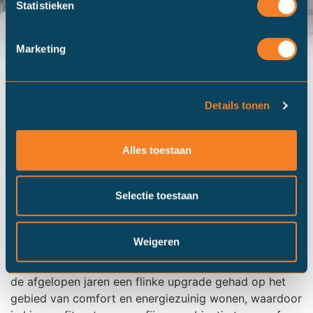
Statistieken
Marketing
Alle foto's
Details tonen
Beschrijving Gysbert
Alles toestaan
Japicxstraat 84
Selectie toestaan
In een rustige straat in Leeuwarden staat deze leuke
eengezinswoning met een heerlijke woonkamer,
Weigeren
openslaande deuren naar de tuin én een
indrukwekkende verduurzamingsslag. De woning heeft
de afgelopen jaren een flinke upgrade gehad op het
gebied van comfort en energiezuinig wonen, waardoor