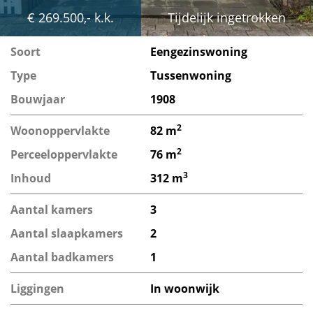
€ 269.500,- k.k.
Tijdelijk ingetrokken
Soort
Eengezinswoning
Type
Tussenwoning
Bouwjaar
1908
2
Woonoppervlakte
82 m
2
Perceeloppervlakte
76 m
3
Inhoud
312 m
Aantal kamers
3
Aantal slaapkamers
2
Aantal badkamers
1
Liggingen
In woonwijk