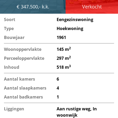
€ 347.500,- k.k.
Verkocht
Soort
Eengezinswoning
Type
Hoekwoning
Bouwjaar
1961
2
Woonoppervlakte
145 m
2
Perceeloppervlakte
297 m
3
Inhoud
518 m
Aantal kamers
6
Aantal slaapkamers
4
Aantal badkamers
1
Liggingen
Aan rustige weg, In
woonwijk