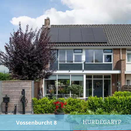
Vossenburcht 8
HURDEGARYP