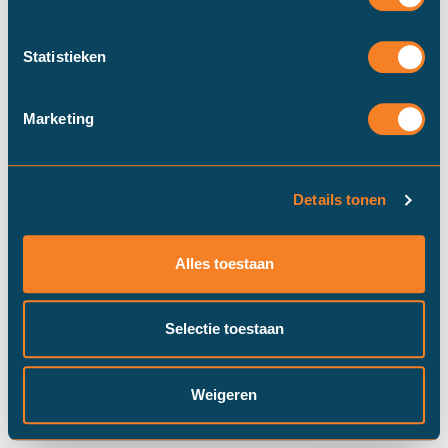
Statistieken
Marketing
Details tonen
Duinstra Melis Makelaars maakt
gebruik van cookies om ervoor te
Alles toestaan
zorgen dat onze website zo soepel
mogelijk draait​. Klik op “Prima!”, om
door te gaan met "alle" cookies of
Selectie toestaan
pas je instellingen via "cookie
settings" aan.
Prima!
Cookie instellingen
Weigeren