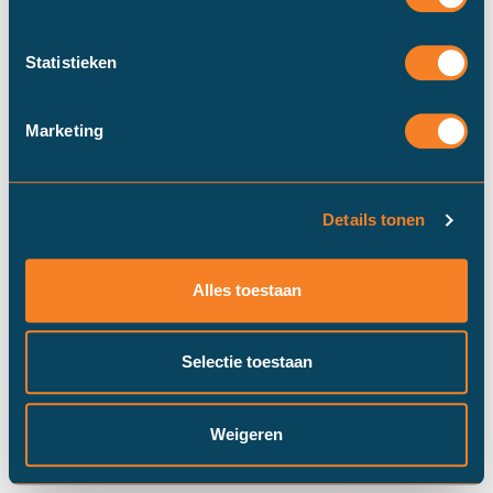
Statistieken
Marketing
Details tonen
Duinstra Melis Makelaars maakt
gebruik van cookies om ervoor te
Alles toestaan
zorgen dat onze website zo soepel
mogelijk draait​. Klik op “Prima!”, om
door te gaan met "alle" cookies of
Selectie toestaan
pas je instellingen via "cookie
settings" aan.
Prima!
Cookie instellingen
Weigeren