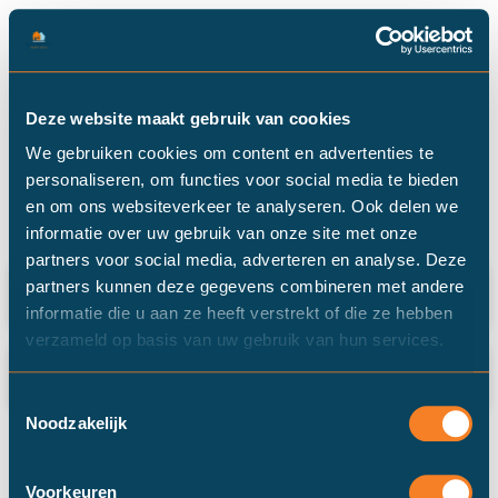
Categorie: Vereniging Eigen
Deze website maakt gebruik van cookies
We gebruiken cookies om content en advertenties te
Huis
personaliseren, om functies voor social media te bieden
en om ons websiteverkeer te analyseren. Ook delen we
informatie over uw gebruik van onze site met onze
partners voor social media, adverteren en analyse. Deze
Financiële tips voor als je gaat
partners kunnen deze gegevens combineren met andere
samenwonen
informatie die u aan ze heeft verstrekt of die ze hebben
verzameld op basis van uw gebruik van hun services.
Verdere verlaging maximale hypotheek
overbodig
Toestemmingsselectie
Noodzakelijk
Voorkeuren