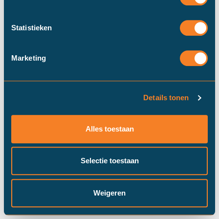
Statistieken
Marketing
Details tonen
Duinstra Melis Makelaars maakt
gebruik van cookies om ervoor te
Alles toestaan
zorgen dat onze website zo soepel
mogelijk draait​. Klik op “Prima!”, om
door te gaan met "alle" cookies of
Selectie toestaan
pas je instellingen via "cookie
settings" aan.
Prima!
Cookie instellingen
Weigeren