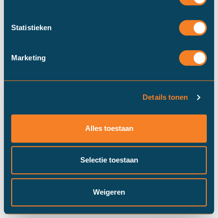
Statistieken
Marketing
Details tonen
Duinstra Melis Makelaars maakt
gebruik van cookies om ervoor te
Alles toestaan
zorgen dat onze website zo soepel
mogelijk draait​. Klik op “Prima!”, om
door te gaan met "alle" cookies of
Selectie toestaan
pas je instellingen via "cookie
settings" aan.
Prima!
Cookie instellingen
Weigeren