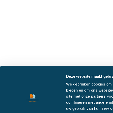
Deze website maakt gebru
We gebruiken cookies om c
bieden en om ons websitev
Duinstra Melis Makelaars maakt
gebruik van cookies om ervoor te
site met onze partners vo
zorgen dat onze website zo
combineren met andere inf
soepel mogelijk draait​. Klik op
uw gebruik van hun servic
“Prima!”, om door te gaan met