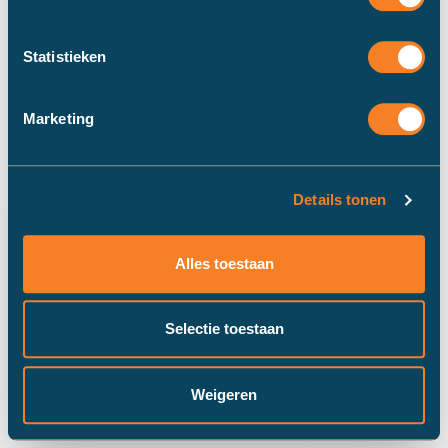
Statistieken
Marketing
Details tonen
Duinstra Melis Makelaars maakt
gebruik van cookies om ervoor te
Alles toestaan
zorgen dat onze website zo soepel
mogelijk draait​. Klik op “Prima!”, om
door te gaan met "alle" cookies of
Selectie toestaan
pas je instellingen via "cookie
settings" aan.
Prima!
Cookie instellingen
Weigeren