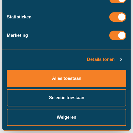
Statistieken
Marketing
Details tonen
Duinstra Melis Makelaars maakt
gebruik van cookies om ervoor te
Alles toestaan
zorgen dat onze website zo soepel
mogelijk draait​. Klik op “Prima!”, om
door te gaan met "alle" cookies of
Selectie toestaan
pas je instellingen via "cookie
settings" aan.
Prima!
Cookie instellingen
Weigeren