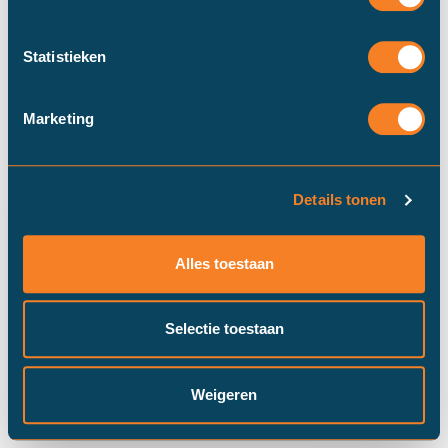
Statistieken
Marketing
Details tonen
Duinstra Melis Makelaars maakt
gebruik van cookies om ervoor te
Alles toestaan
zorgen dat onze website zo soepel
mogelijk draait​. Klik op “Prima!”, om
door te gaan met "alle" cookies of
Selectie toestaan
pas je instellingen via "cookie
settings" aan.
Prima!
Cookie instellingen
Weigeren