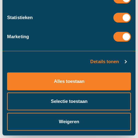
Statistieken
Marketing
Details tonen
Duinstra Melis Makelaars maakt
gebruik van cookies om ervoor te
Alles toestaan
zorgen dat onze website zo soepel
mogelijk draait​. Klik op “Prima!”, om
door te gaan met "alle" cookies of
Selectie toestaan
pas je instellingen via "cookie
settings" aan.
Prima!
Cookie instellingen
Weigeren